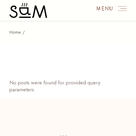
Skip
to
MENU
the
content
Home
No posts were found for provided query
parameters.